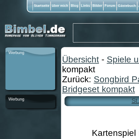
Startseite
über mich
Blog
Links
Bilder
Forum
Gästebuch
Werbung
Übersicht
-
Spiele 
kompakt
Zurück:
Songbird P
Bridgeset kompakt
Werbung
St
Kartenspiel 