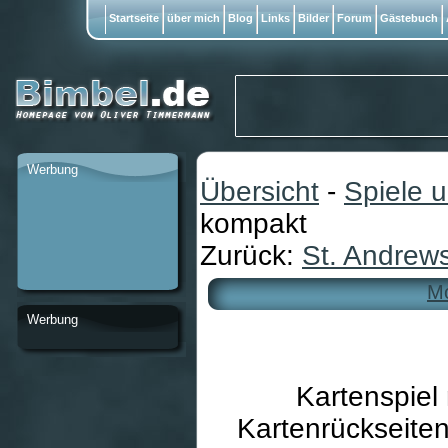
Startseite
über mich
Blog
Links
Bilder
Forum
Gästebuch
Werbung
Übersicht
-
Spiele 
kompakt
Zurück:
St. Andrew
Mo
Werbung
Kartenspiel 
Kartenrückseiten