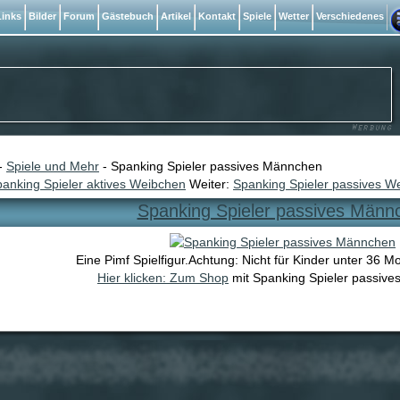
inks
Bilder
Forum
Gästebuch
Artikel
Kontakt
Spiele
Wetter
Verschiedenes
-
Spiele und Mehr
- Spanking Spieler passives Männchen
anking Spieler aktives Weibchen
Weiter:
Spanking Spieler passives W
Spanking Spieler passives Männ
Eine Pimf Spielfigur.Achtung: Nicht für Kinder unter 36 M
Hier klicken: Zum Shop
mit Spanking Spieler passiv