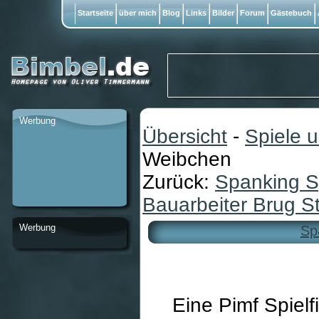
Startseite
über mich
Blog
Links
Bilder
Forum
Gästebuch
Werbung
Übersicht
-
Spiele 
Weibchen
Zurück:
Spanking S
Bauarbeiter Brug S
Werbung
Sp
Eine Pimf Spielf