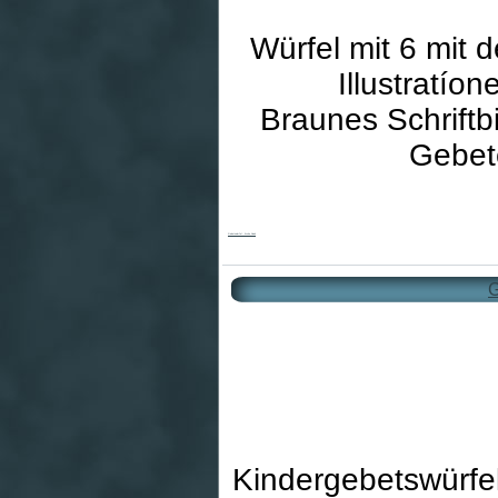
Würfel mit 6 mit 
Illustratío
Braunes Schriftb
Gebet
Gebetswürfel - Arche Noah
G
Kindergebetswürfel 