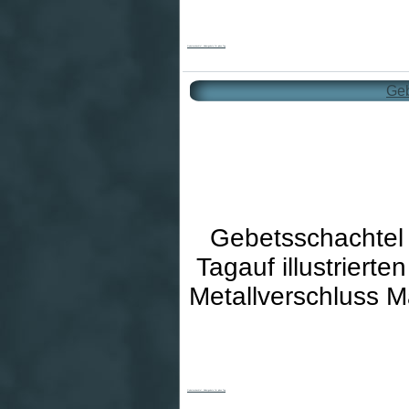
Gebetsschachtel - Kindergebete für jeden Tag
Geb
Gebetsschachtel 
Tagauf illustrierte
Metallverschluss M
Gebetsschachtel - Kindergebete für jeden Tag