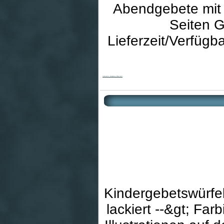
Abendgebete mit 
Seiten G
Lieferzeit/Verfügb
Gebetswürfel - Abendgebete & Blaue Schrift
Kindergebetswürfel
lackiert --&gt; Far