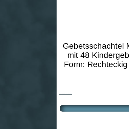
Gebetsschachtel M
mit 48 Kinderge
Form: Rechteckig 
Gebetsschachtel - Mein Gebete-Schatzkästchen