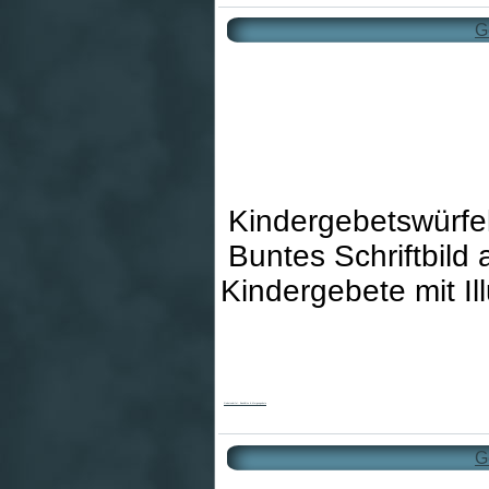
G
Kindergebetswürfel 
Buntes Schriftbild
Kindergebete mit Il
Gebetswürfel - Bauklötze & Morgengebete
G