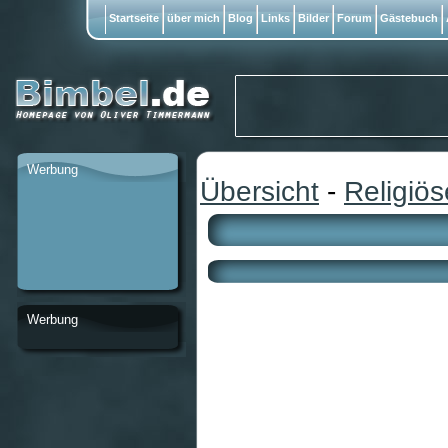
Startseite
über mich
Blog
Links
Bilder
Forum
Gästebuch
Werbung
Übersicht
-
Religiö
Werbung