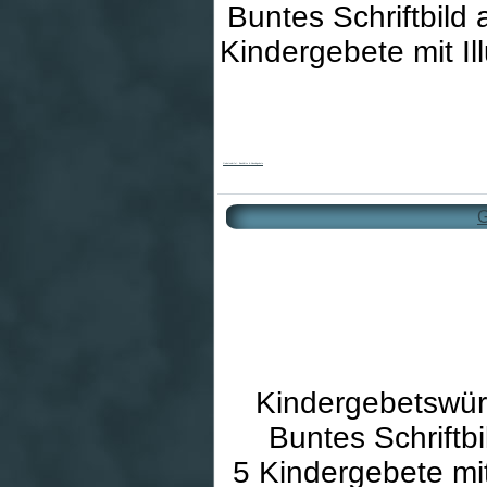
Buntes Schriftbild
Kindergebete mit Il
Gebetswürfel - Bauklötze & Abendgebete
G
Kindergebetswürfe
Buntes Schriftb
5 Kindergebete mit