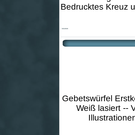
Bedrucktes Kreuz u
3er Set - Vater unser
Gebetswürfel Erstk
Weiß lasiert -- 
Illustration