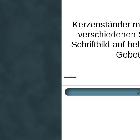
Kerzenständer mi
verschiedenen 
Schriftbild auf h
Gebet
Gebetsleuchter - Teelicht & Morgengebete
G