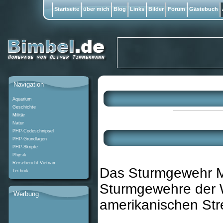
Startseite
über mich
Blog
Links
Bilder
Forum
Gästebuch
Navigation
Aquarium
Geschichte
Militär
Natur
PHP-Codeschnipsel
PHP-Grundlagen
PHP-Skripte
Physik
Reisebericht Vietnam
Das Sturmgewehr M1
Technik
Sturmgewehre der W
Werbung
amerikanischen Stre